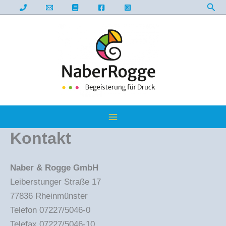
Suc
Zum
Inhalt
springen
Kontakt
Naber & Rogge GmbH
Leiberstunger Straße 17
77836 Rheinmünster
Telefon 07227/5046-0
Telefax 07227/5046-10